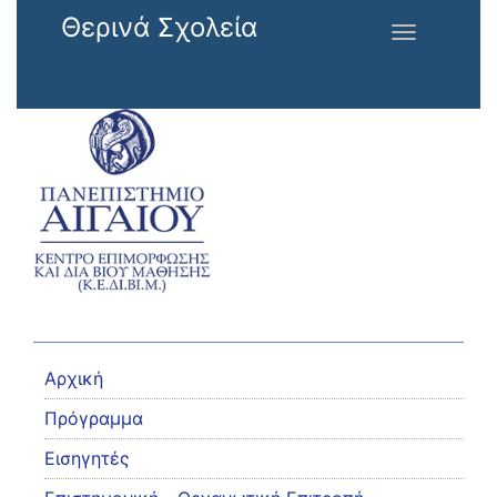
Παράκαμψη προς το κυρίως περιεχόμενο
Θερινά Σχολεία
Toggle
navigation
Αρχική
Πρόγραμμα
Εισηγητές