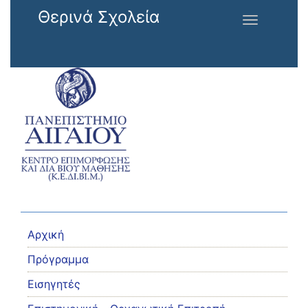
Παράκαμψη προς το κυρίως περιεχόμενο
Θερινά Σχολεία
Toggle
navigation
Αρχική
Πρόγραμμα
Εισηγητές