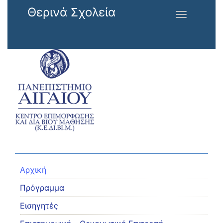
Παράκαμψη προς το κυρίως περιεχόμενο
Θερινά Σχολεία
Toggle
navigation
Αρχική
Πρόγραμμα
Εισηγητές