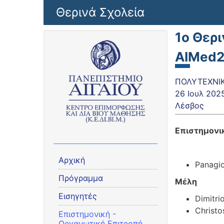
Παράκαμψη προς το κυρίως περιεχόμενο
Θερινά Σχολεία
1o Θερι
AIMed
ΠΟΛΥΤΕΧΝΙΚ
26 Ιουλ 202
Λέσβος
Επιστημονικ
Αρχική
Panagio
Πρόγραμμα
Μέλη
Εισηγητές
Dimitri
Christo
Eπιστημονική -
Οργανωτική Επιτροπή