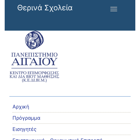
Παράκαμψη προς το κυρίως περιεχόμενο
Θερινά Σχολεία
Toggle
navigation
Αρχική
Πρόγραμμα
Εισηγητές