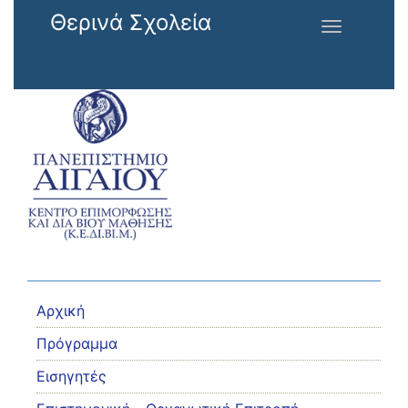
Παράκαμψη προς το κυρίως περιεχόμενο
Θερινά Σχολεία
Toggle
navigation
Αρχική
Πρόγραμμα
Εισηγητές