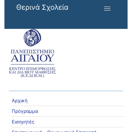
Παράκαμψη προς το κυρίως περιεχόμενο
Θερινά Σχολεία
Toggle
navigation
Αρχική
Πρόγραμμα
Εισηγητές