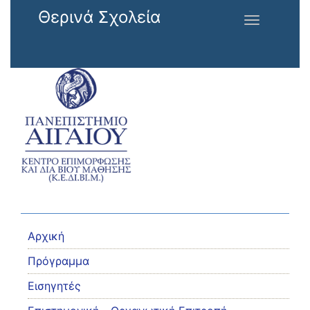
Παράκαμψη προς το κυρίως περιεχόμενο
Θερινά Σχολεία
Toggle
navigation
Αρχική
Πρόγραμμα
Εισηγητές