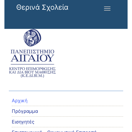
Παράκαμψη προς το κυρίως περιεχόμενο
Θερινά Σχολεία
Toggle
navigation
Αρχική
Πρόγραμμα
Εισηγητές