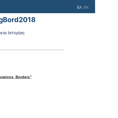
ΕΛ
EN
igBord2018
αι Ιστορίας
rations, Borders”