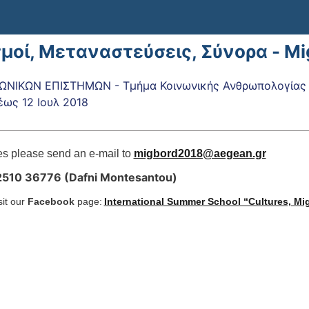
σμοί, Μεταναστεύσεις, Σύνορα - M
ΝΙΚΩΝ ΕΠΙΣΤΗΜΩΝ - Τμήμα Κοινωνικής Ανθρωπολογίας κ
έως
12 Ιουλ 2018
ies please send an e-mail to
migbord2018@aegean.gr
510 36776 (Dafni Montesantou)
sit our
Facebook
page:
International Summer School “Cultures, Mig