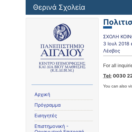
Παράκαμψη προς το κυρίως περιεχόμενο
Θερινά Σχολεία
Πολιτι
ΣΧΟΛΗ ΚΟΙΝΩ
3 Ιουλ 2018
Λέσβος
For all inquir
Tel:
0030 22
You can also vi
Αρχική
Πρόγραμμα
Εισηγητές
Eπιστημονική -
Οργανωτική Επιτροπή