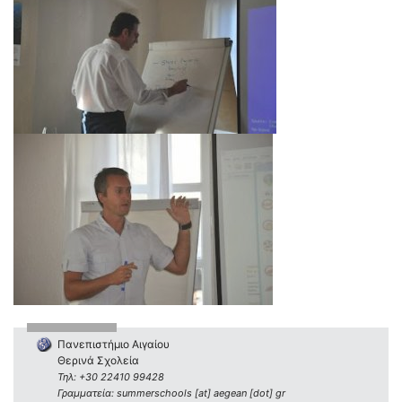
Πανεπιστήμιο Αιγαίου
Θερινά Σχολεία
Τηλ: +30 22410 99428
Γραμματεία: summerschools [at] aegean [dot] gr