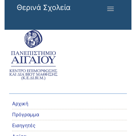
Παράκαμψη προς το κυρίως περιεχόμενο
Θερινά Σχολεία
Toggle
navigation
Αρχική
Πρόγραμμα
Εισηγητές