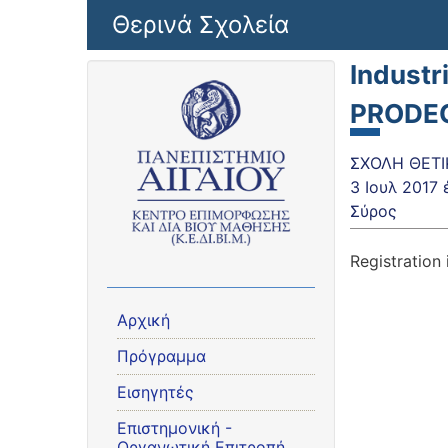
Παράκαμψη προς το κυρίως περιεχόμενο
Θερινά Σχολεία
Industr
PRODE
ΣΧΟΛΗ ΘΕΤΙ
3 Ιουλ 2017
Σύρος
Registration
Αρχική
Πρόγραμμα
Εισηγητές
Eπιστημονική -
Οργανωτική Επιτροπή