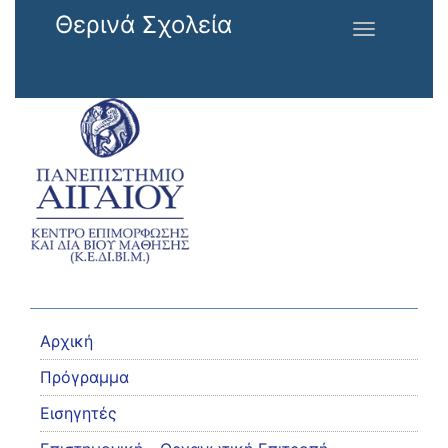
Παράκαμψη προς το κυρίως περιεχόμενο
Θερινά Σχολεία
Toggle
navigation
Αρχική
Πρόγραμμα
Εισηγητές