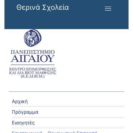
Παράκαμψη προς το κυρίως περιεχόμενο
Θερινά Σχολεία
Toggle
navigation
Αρχική
Πρόγραμμα
Εισηγητές