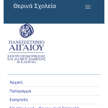
Παράκαμψη προς το κυρίως περιεχόμενο
Θερινά Σχολεία
Toggle
navigation
Αρχική
Πρόγραμμα
Εισηγητές