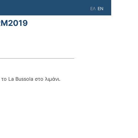
ΕΛ
EN
FRM2019
a Bussola στο λιμάνι.