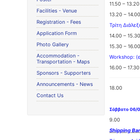
11.50 – 13.2
Facilities - Venue
13.20 – 14.
Registration - Fees
Τρίτη Διάλε
Application Form
14.00 – 15.3
Photo Gallery
15.30 – 16.
Accommodation -
Workshop: (
Transportation - Maps
16.00 – 17.3
Sponsors - Supporters
Announcements - News
18.00 Ανα
Contact Us
Σάββατο 06/0
9.00 Αναχώ
Shipping Ba