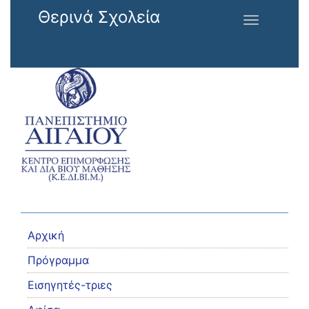
Παράκαμψη προς το κυρίως περιεχόμενο
Θερινά Σχολεία
Toggle
navigation
Αρχική
Πρόγραμμα
Εισηγητές-τριες