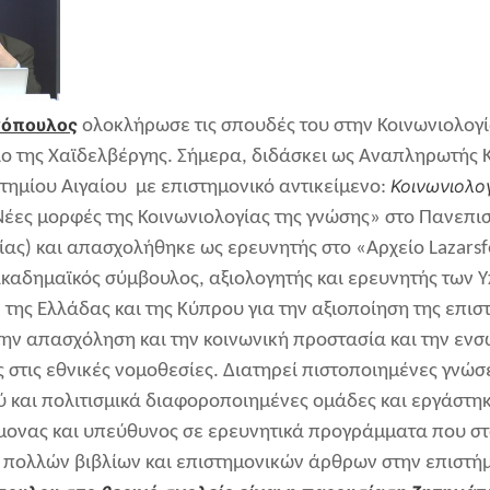
γόπουλος
ολοκλήρωσε τις σπουδές του στην Κοινωνιολογί
ο της Χαϊδελβέργης. Σήμερα, διδάσκει ως Αναπληρωτής 
Κοινωνιολο
τημίου Αιγαίου με επιστημονικό αντικείμενο:
Νέες μορφές της Κοινωνιολογίας της γνώσης» στο Πανεπιστ
ίας) και απασχολήθηκε ως ερευνητής στο «Αρχείο Lazarsf
ακαδημαϊκός σύμβουλος, αξιολογητής και ερευνητής των 
 της Ελλάδας και της Κύπρου για την αξιοποίηση της επισ
την απασχόληση και την κοινωνική προστασία και την εν
ς στις εθνικές νομοθεσίες. Διατηρεί πιστοποιημένες γνώσ
 και πολιτισμικά διαφοροποιημένες ομάδες και εργάστηκ
ονας και υπεύθυνος σε ερευνητικά προγράμματα που στο
πολλών βιβλίων και επιστημονικών άρθρων στην επιστήμ