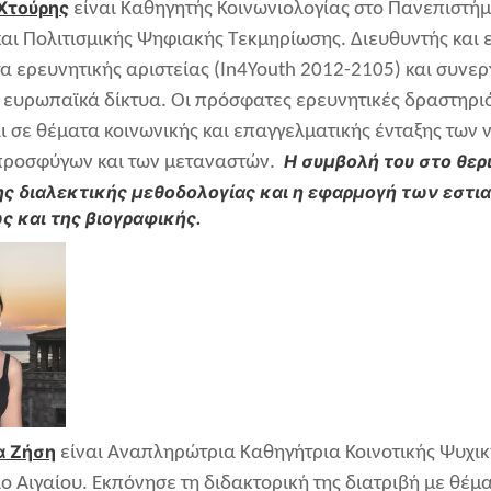
Χτούρης
είναι Καθηγητής Κοινωνιολογίας στο Πανεπιστήμ
και Πολιτισμικής Ψηφιακής Τεκμηρίωσης. Διευθυντής και 
 ερευνητικής αριστείας (In4Youth 2012-2105) και συνερ
 ευρωπαϊκά δίκτυα. Οι πρόσφατες ερευνητικές δραστηρι
σε θέματα κοινωνικής και επαγγελματικής ένταξης των νέ
Η συμβολή του στο θερι
προσφύγων και των μεταναστών.
ης διαλεκτικής μεθοδολογίας και η εφαρμογή των εστ
ς και της βιογραφικής.
α Ζήση
είναι Αναπληρώτρια Καθηγήτρια Κοινοτικής Ψυχικ
ο Αιγαίου. Εκπόνησε τη διδακτορική της διατριβή με θέ