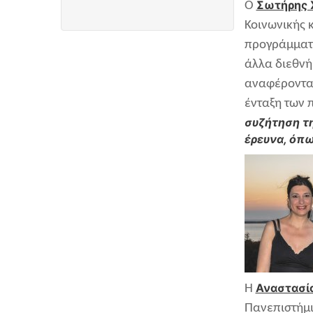
Σωτήρης 
Ο
Κοινωνικής 
προγράμματα
άλλα διεθνή
αναφέρονται 
ένταξη των 
συζήτηση τ
έρευνα, όπω
Αναστασί
Η
Πανεπιστήμι