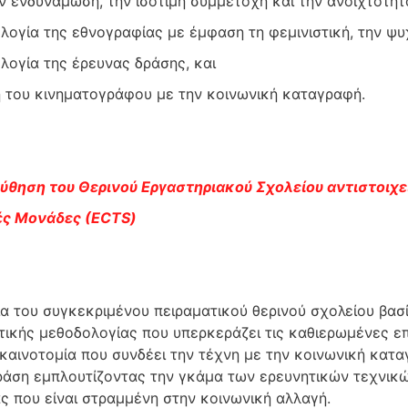
ν ενδυνάμωση, την ισότιμη συμμετοχή και την ανοιχτότη
λογία της εθνογραφίας με έμφαση τη φεμινιστική, την ψυχ
λογία της έρευνας δράσης, και
η του κινηματογράφου με την κοινωνική καταγραφή.
θηση του Θερινού Εργαστηριακού Σχολείου αντιστοιχε
ές Μονάδες (ΕCTS)
α του συγκεκριμένου πειραματικού θερινού σχολείου βασί
τικής μεθοδολογίας που υπερκεράζει τις καθιερωμένες επ
καινοτομία που συνδέει την τέχνη με την κοινωνική κατα
ράση εμπλουτίζοντας την γκάμα των ερευνητικών τεχνικώ
ς που είναι στραμμένη στην κοινωνική αλλαγή.