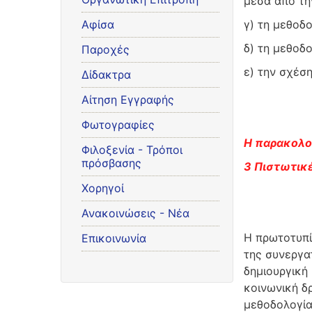
μέσα από τη
Αφίσα
γ) τη μεθοδο
δ) τη μεθοδο
Παροχές
ε) την σχέσ
Δίδακτρα
Αίτηση Εγγραφής
Φωτογραφίες
Η παρακολού
Φιλοξενία - Τρόποι
πρόσβασης
3 Πιστωτικ
Χορηγοί
Ανακοινώσεις - Νέα
Η πρωτοτυπί
Επικοινωνία
της συνεργα
δημιουργική 
κοινωνική δ
μεθοδολογία