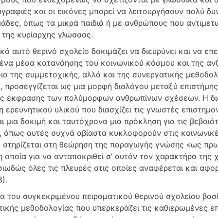
ωγραφιές και οι εικόνες μπορεί να λειτουργήσουν πολύ δυ
ομάδες, όπως τα μικρά παιδιά ή με ανθρώπους που αντιμετ
της κυρίαρχης γλώσσας.
κό αυτό θερινό σχολείο δοκιμάζει να διευρύνει και να επ
ένα μέσα κατανόησης του κοινωνικού κόσμου και της αν
ια της συμμετοχικής, αλλά και της συνεργατικής μεθοδολο
, προσεγγίζεται ως μια μορφή διαλόγου μεταξύ επιστήμης
ς έκφρασης των πολύμορφων ανθρωπίνων σχέσεων. Η δια
 ερευνητικού υλικού που διασχίζει τις γνωστές επιστημον
ι μια δοκιμή και ταυτόχρονα μια πρόκληση για τις βεβαιό
ο, όπως αυτές συχνά αβίαστα κυκλοφορούν στις κοινωνικέ
 στηρίζεται στη θεώρηση της παραγωγής γνώσης «ως πρω
η οποία για να ανταποκριθεί σ’ αυτόν τον χαρακτήρα της χ
σιωδώς όλες τις πλευρές στις οποίες αναφέρεται και αφο
).
α του συγκεκριμένου πειραματικού θερινού σχολείου βασί
τικής μεθοδολογίας που υπερκεράζει τις καθιερωμένες επ