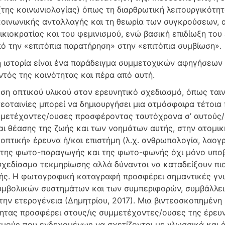
της κοινωνιολογίας) όπως τη διαρθρωτική λειτουργικότητ
κοινωνικής ανταλλαγής και τη θεωρία των συγκρούσεων, 
κιοκρατίας και του φεμινισμού, ενώ βασική επιδίωξη του 
ό την «επιτόπια παρατήρηση» στην «επιτόπια συμβίωση».
 ιστορία είναι ένα παράδειγμα συμμετοχικών αφηγήσεων
ντός της κοινότητας και πέρα από αυτή.
η οπτικού υλικού στον ερευνητικό σχεδιασμό, όπως ταιν
ντεοταινίες μπορεί να δημιουργήσει μια ατμόσφαιρα τέτοι
μμετέχοντες/ουσες προσφέροντας ταυτόχρονα σ’ αυτούς/ε
αι θέασης της ζωής και των νοημάτων αυτής, στην ατομική
οπτική» έρευνα ή/και επιστήμη (λ.χ. ανθρωπολογία, λαογρ
 της φωτο-παραγωγής και της φωτο-φωνής όχι μόνο υπο
σχεδίασμα τεκμηρίωσης αλλά δύνανται να καταδείξουν πιο
ωής. Η φωτογραφική καταγραφή προσφέρει σημαντικές γνώσ
υμβολικών συστημάτων και των συμπεριφορών, συμβάλλει
την ετερογένεια (Δημητρίου, 2017). Μια βιντεοσκοπημένη
ητας προσφέρει στους/ις συμμετέχοντες/ουσες της έρευ
σμούς που ενδεχομένως να σχετίζονται με γλωσσικά και 