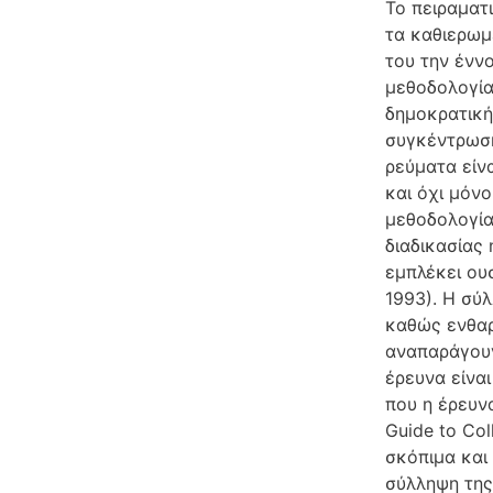
Το πειραματι
τα καθιερωμ
του την έννο
μεθοδολογία
δημοκρατική
συγκέντρωση
ρεύματα είνα
και όχι μόν
μεθοδολογία
διαδικασίας 
εμπλέκει ου
1993). Η σύ
καθώς ενθαρρ
αναπαράγουν,
έρευνα είνα
που η έρευν
Guide to Col
σκόπιμα και 
σύλληψη της