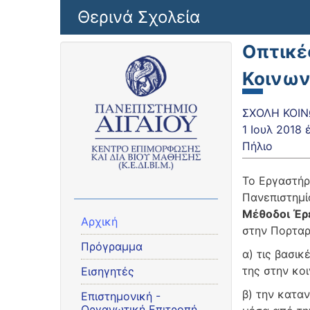
Παράκαμψη προς το κυρίως περιεχόμενο
Θερινά Σχολεία
Οπτικέ
Κοινων
ΣΧΟΛΗ ΚΟΙΝ
1 Ιουλ 2018
Πήλιο
Το Εργαστήρ
Πανεπιστημί
Μέθοδοι Έρε
Αρχική
στην Πορταρ
Πρόγραμμα
α) τις βασι
της στην κο
Εισηγητές
β) την κατα
Eπιστημονική -
Οργανωτική Επιτροπή