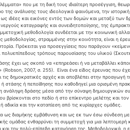
βλέμματα» που με τη δική τους ιδιαίτερη προσέγγιση, θεω
ρο της ανάλυσης τους ιδεολογικά φαινόμενα, την ιστορική
ι ως ιδέες και εικόνες εντός των δομών και μεταξύ των
 ενεργούς καταγραφής και συνειδητοποίησης, της έμπρακ
υμμετοχική μεθοδολογία συνδέεται με την κοινωνική αλλα
ς μεθοδολογίας, στραμμένης στην κοινότητα, είναι η έρευ
στορία. Πρόκειται για προσεγγίσεις που παράγουν «κείμε
 πολυεπίπεδους τρόπους παρουσίασης του υλικού (Σκουτέρ
άσης έχει ως σκοπό να «επηρεάσει ή να μεταβάλλει κάποι
 (Robson, 2007, σ. 255). Είναι ένα είδος έρευνας που έ
ι τις δημοκρατικές αρχές και αποβλέπει στην προαγωγή τη
 ή στάσης ή πεποίθησης που καθοδηγεί μια ορισμένη πρακ
 ανάληψη δράσης μέσα από την σύναψη δημιουργικών συ
υ βρίσκονται στο πεδίο ή στο επίκεντρο μελέτης και τον
ή αδικία και την καταπίεση από τις κυρίαρχες ομάδες.
α ως διαμήκης εμβάθυνση και ως εκ των έσω σύνδεση με 
ικής ομάδας ενθαρρύνει τη συμμετοχή για μια λεπτομερή 
 και την πολύ-επίπεδη κατανόηση της. Μεθοδολογικά, η ε