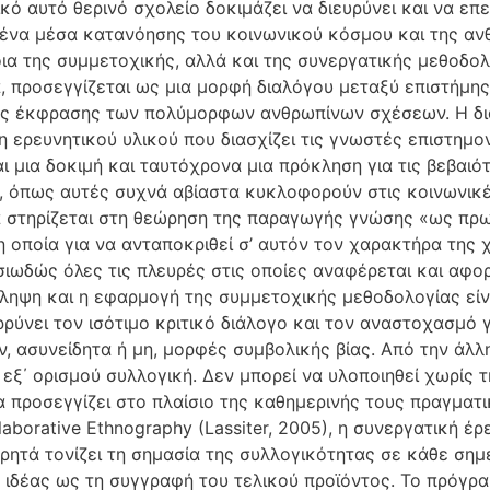
κό αυτό θερινό σχολείο δοκιμάζει να διευρύνει και να επ
ένα μέσα κατανόησης του κοινωνικού κόσμου και της αν
ια της συμμετοχικής, αλλά και της συνεργατικής μεθοδολο
, προσεγγίζεται ως μια μορφή διαλόγου μεταξύ επιστήμης
ς έκφρασης των πολύμορφων ανθρωπίνων σχέσεων. Η δια
 ερευνητικού υλικού που διασχίζει τις γνωστές επιστημον
ι μια δοκιμή και ταυτόχρονα μια πρόκληση για τις βεβαιό
ο, όπως αυτές συχνά αβίαστα κυκλοφορούν στις κοινωνικέ
 στηρίζεται στη θεώρηση της παραγωγής γνώσης «ως πρω
η οποία για να ανταποκριθεί σ’ αυτόν τον χαρακτήρα της χ
σιωδώς όλες τις πλευρές στις οποίες αναφέρεται και αφο
λληψη και η εφαρμογή της συμμετοχικής μεθοδολογίας είν
ύνει τον ισότιμο κριτικό διάλογο και τον αναστοχασμό γ
 ασυνείδητα ή μη, μορφές συμβολικής βίας. Από την άλλη,
ι εξ΄ ορισμού συλλογική. Δεν μπορεί να υλοποιηθεί χωρίς
α προσεγγίζει στο πλαίσιο της καθημερινής τους πραγματι
laborative Ethnography (Lassiter, 2005), η συνεργατική έ
ρητά τονίζει τη σημασία της συλλογικότητας σε κάθε σημε
 ιδέας ως τη συγγραφή του τελικού προϊόντος. Το πρόγρα