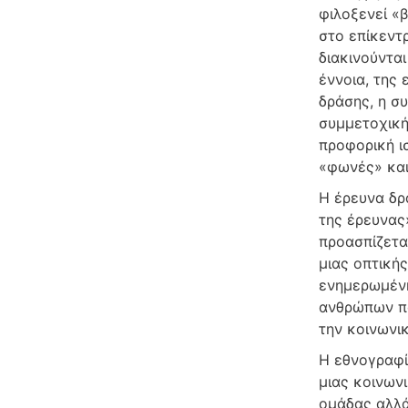
φιλοξενεί «
στο επίκεντ
διακινούντα
έννοια, της
δράσης, η σ
συμμετοχική
προφορική ι
«φωνές» και
Η έρευνα δρ
της έρευνας»
προασπίζετα
μιας οπτικής
ενημερωμένη
ανθρώπων πο
την κοινωνικ
Η εθνογραφί
μιας κοινων
ομάδας αλλά