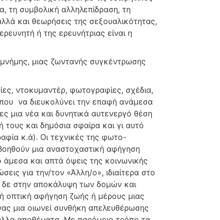
α, τη συμβολική αλληλεπίδραση, τη
αλλά και θεωρήσεις της σεξουαλικότητας,
ερευνητή ή της ερευνήτριας είναι η
 μνήμης, μιας ζωντανής συγκέντρωσης
ίες, ντοκυμαντέρ, φωτογραφίες, σχέδια,
α που να διευκολύνει την επαφή ανάμεσα
ς μια νέα και δυνητικά αυτενεργό θέση
 τους και δημόσια σφαίρα και γι αυτό
αφία κ.ά). Οι τεχνικές της φωτο-
βοηθούν μια αναστοχαστική αφήγηση
 άμεσα και απτά όψεις της κοινωνικής
εις για την/τον «Άλλη/ο», ιδιαίτερα στο
 δε στην αποκάλυψη των δομών και
 ή οπτική αφήγηση ζωής ή μέρους μιας
νας μια οιωνεί συνθήκη απελευθέρωσης
άλλα αποθέματα. Με παρόμοιο τρόπο τα