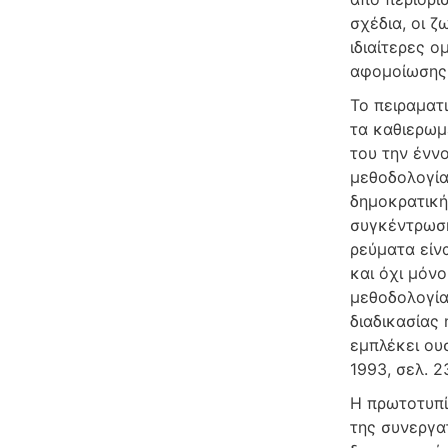
σχέδια, οι ζ
ιδιαίτερες 
αφομοίωσης 
Το πειραματι
τα καθιερωμ
του την έννο
μεθοδολογία
δημοκρατική
συγκέντρωση
ρεύματα είνα
και όχι μόν
μεθοδολογία
διαδικασίας 
εμπλέκει ου
1993, σελ. 23
Η πρωτοτυπί
της συνεργα