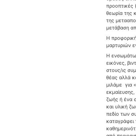
προοπτικές (
θεωρία της 
της μετααποι
μετάβαση απ
Η προφορική
μαρτυριών ε
Η ενσωμάτωσ
εικόνες, βι
στους/ις συ
θέας αλλά κ
μιλάμε για «
εκμαίευσης,
ζωής ή ένα 
και υλική ζ
πεδίο των σ
καταγράφει 
καθημερινότ
από περιορι