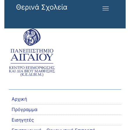
Παράκαμψη προς το κυρίως περιεχόμενο
Θερινά Σχολεία
Toggle
navigation
Αρχική
Πρόγραμμα
Εισηγητές