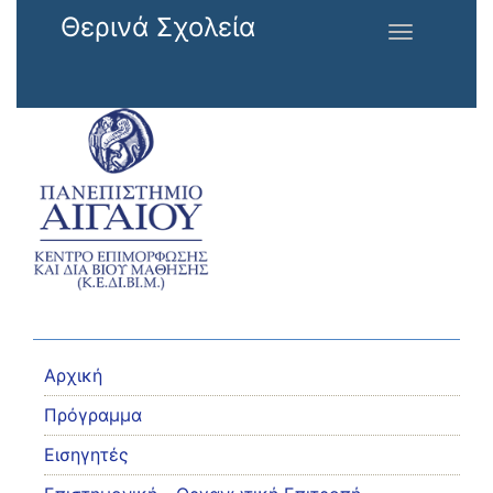
Παράκαμψη προς το κυρίως περιεχόμενο
Θερινά Σχολεία
Toggle
navigation
Αρχική
Πρόγραμμα
Εισηγητές