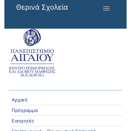
Παράκαμψη προς το κυρίως περιεχόμενο
Θερινά Σχολεία
Toggle
navigation
Αρχική
Πρόγραμμα
Εισηγητές