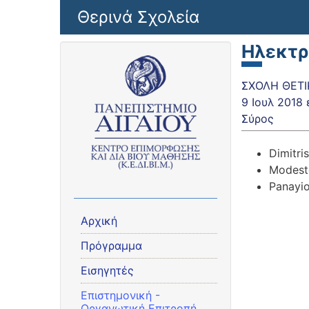
Παράκαμψη προς το κυρίως περιεχόμενο
Θερινά Σχολεία
Ηλεκτρ
ΣΧΟΛΗ ΘΕΤΙ
9 Ιουλ 2018
Σύρος
Dimitri
Modesto
Panayio
Αρχική
Πρόγραμμα
Εισηγητές
Eπιστημονική -
Οργανωτική Επιτροπή