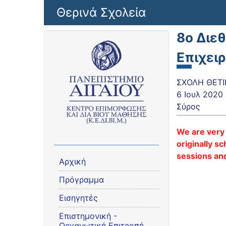
Παράκαμψη προς το κυρίως περιεχόμενο
Θερινά Σχολεία
8ο Διε
Επιχει
ΣΧΟΛΗ ΘΕΤΙ
6 Ιουλ 2020
Σύρος
We are very 
originally s
sessions an
Αρχική
Πρόγραμμα
Εισηγητές
Eπιστημονική -
Οργανωτική Επιτροπή