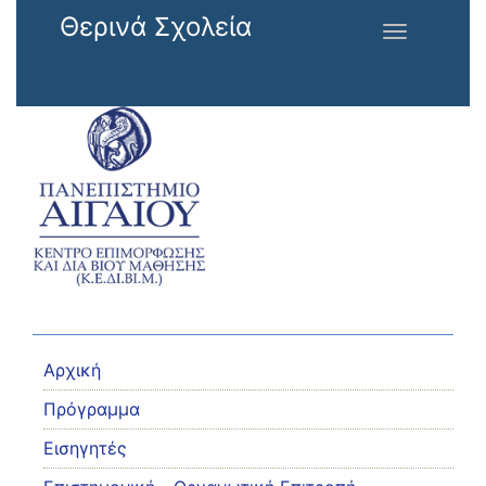
Παράκαμψη προς το κυρίως περιεχόμενο
Θερινά Σχολεία
Toggle
navigation
Αρχική
Πρόγραμμα
Εισηγητές