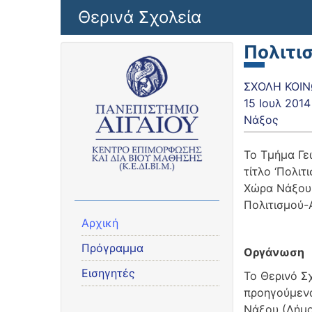
Παράκαμψη προς το κυρίως περιεχόμενο
Θερινά Σχολεία
Πολιτισ
ΣΧΟΛΗ ΚΟΙΝ
15 Ιουλ 2014
Νάξος
Το Τμήμα Γε
τίτλο ‘Πολιτ
Χώρα Νάξου,
Πολιτισμού-
Αρχική
Πρόγραμμα
Οργάνωση
Εισηγητές
Το Θερινό Σ
προηγούμενα
Νάξου (Δήμο