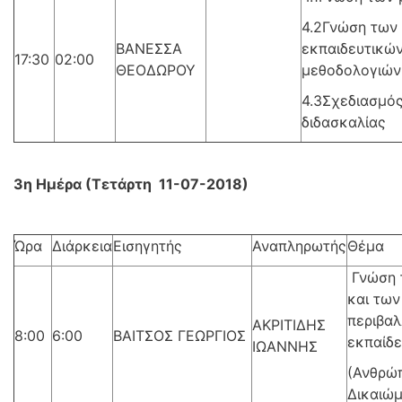
4.2Γνώση των
ΒΑΝΕΣΣΑ
εκπαιδευτικώ
17:30
02:00
ΘΕΟΔΩΡΟΥ
μεθοδολογιών
4.3Σχεδιασμό
διδασκαλίας
3η Ημέρα (Τετάρτη 11-07-2018)
Ώρα
Διάρκεια
Εισηγητής
Αναπληρωτής
Θέμα
Γνώση 
και τω
περιβαλ
ΑΚΡΙΤΙΔΗΣ
8:00
6:00
ΒΑΙΤΣΟΣ ΓΕΩΡΓΙΟΣ
εκπαίδ
ΙΩΑΝΝΗΣ
(Ανθρώ
Δικαιώ