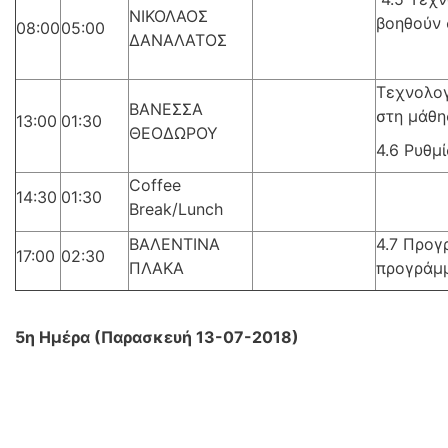
ΝΙΚΟΛΑΟΣ
βοηθούν 
08:00
05:00
ΔΑΝΑΛΑΤΟΣ
Τεχνολογ
ΒΑΝΕΣΣΑ
στη μάθη
13:00
01:30
ΘΕΟΔΩΡΟΥ
4.6 Ρυθμ
Coffee
14:30
01:30
Break/Lunch
ΒΑΛΕΝΤΙΝΑ
4.7 Προγ
17:00
02:30
ΠΛΑΚΑ
προγράμ
5η Ημέρα (Παρασκευή 13-07-2018)