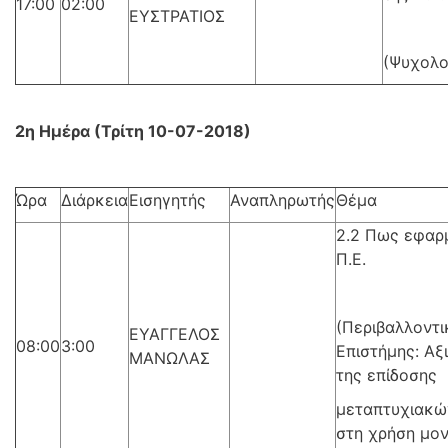
17:00
02:00
ΕΥΣΤΡΑΤΙΟΣ
(Ψυχολο
2η Ημέρα (Τρίτη 10-07-2018)
Ώρα
Διάρκεια
Εισηγητής
Αναπληρωτής
Θέμα
2.2 Πως εφαρ
Π.Ε.
(Περιβαλλοντι
ΕΥΑΓΓΕΛΟΣ
08:00
3:00
Επιστήμης: Αξ
ΜΑΝΩΛΑΣ
της επίδοσης
μεταπτυχιακώ
στη χρήση μο