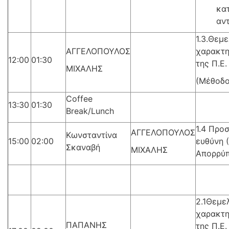
κα
αν
1.3.Θεμ
ΑΓΓΕΛΟΠΟΥΛΟΣ
χαρακτη
12:00
01:30
της Π.Ε.
ΜΙΧΑΛΗΣ
(Μέθοδο
Coffee
13:30
01:30
Break/Lunch
1.4 Προσ
ΑΓΓΕΛΟΠΟΥΛΟΣ
Κωνσταντίνα
15:00
02:00
ευθύνη 
Σκαναβή
ΜΙΧΑΛΗΣ
Απορρύ
2.1Θεμε
χαρακτη
ΠΑΠΑΝΗΣ
της Π.Ε.