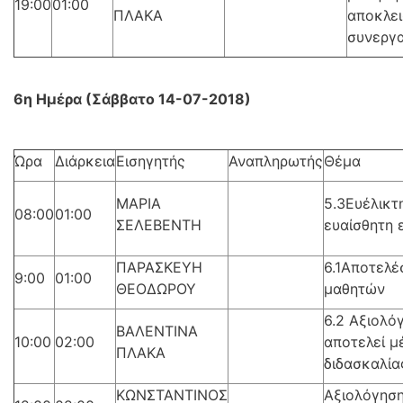
19:00
01:00
ΠΛΑΚΑ
αποκλει
συνεργ
6η Ημέρα (Σάββατο 14-07-2018)
Ώρα
Διάρκεια
Εισηγητής
Αναπληρωτής
Θέμα
ΜΑΡΙΑ
5.3Ευέλικτ
08:00
01:00
ΣΕΛΕΒΕΝΤΗ
ευαίσθητη 
ΠΑΡΑΣΚΕΥΗ
6.1Αποτελέ
9:00
01:00
ΘΕΟΔΩΡΟΥ
μαθητών
6.2 Αξιολό
ΒΑΛΕΝΤΙΝΑ
10:00
02:00
αποτελεί μ
ΠΛΑΚΑ
διδασκαλία
ΚΩΝΣΤΑΝΤΙΝΟΣ
Αξιολόγησ