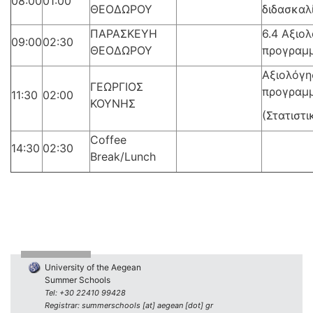
08:00
01:00
ΘΕΟΔΩΡΟΥ
διδασκαλ
ΠΑΡΑΣΚΕΥΗ
6.4 Αξιο
09:00
02:30
ΘΕΟΔΩΡΟΥ
προγραμ
Αξιολόγη
ΓΕΩΡΓΙΟΣ
προγραμ
11:30
02:00
ΚΟΥΝΗΣ
(Στατιστι
Coffee
14:30
02:30
Break/Lunch
University of the Aegean
Summer Schools
Tel: +30 22410 99428
Registrar: summerschools [at] aegean [dot] gr