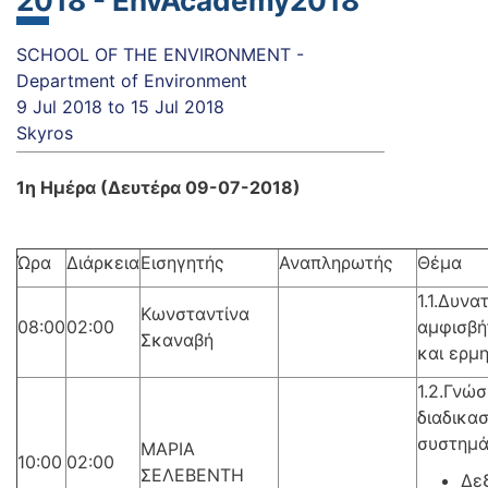
2018 - EnvAcademy2018
SCHOOL OF THE ENVIRONMENT -
Department of Environment
9 Jul 2018
to
15 Jul 2018
Skyros
1η Ημέρα (Δευτέρα 09-07-2018)
Ώρα
Διάρκεια
Εισηγητής
Αναπληρωτής
Θέμα
1.1.Δυνα
Κωνσταντίνα
08:00
02:00
αμφισβή
Σκαναβή
και ερμ
1.2.Γνώ
διαδικασ
συστημ
ΜΑΡΙΑ
10:00
02:00
ΣΕΛΕΒΕΝΤΗ
Δεξ