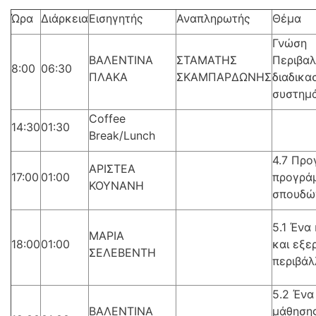
Ώρα
Διάρκεια
Εισηγητής
Αναπληρωτής
Θέμα
Γνώση
ΒΑΛΕΝΤΙΝΑ
ΣΤΑΜΑΤΗΣ
Περιβα
8:00
06:30
ΠΛΑΚΑ
ΣΚΑΜΠΑΡΔΩΝΗΣ
διαδικα
συστημά
Coffee
14:30
01:30
Break/Lunch
4.7 Προ
ΑΡΙΣΤΕΑ
17:00
01:00
προγρά
ΚΟΥΝΑΝΗ
σπουδώ
5.1 Ένα
ΜΑΡΙΑ
18:00
01:00
και εξε
ΣΕΛΕΒΕΝΤΗ
περιβάλ
5.2 Ένα
ΒΑΛΕΝΤΙΝΑ
μάθηση