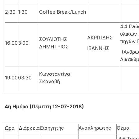
2:30
1:30
Coffee Break/Lunch
4.4 Γνώ
υλικών 
ΑΚΡΙΤΙΔΗΣ
ΣΟΥΛΙΩΤΗΣ
πηγών Π
16:00
3:00
ΔΗΜΗΤΡΙΟΣ
ΙΒΑΝΝΗΣ
(Ανθρώ
Δικαιώ
Κωνσταντίνα
19:00
03:30
Σκαναβή
4η Ημέρα (Πέμπτη 12-07-2018)
Ώρα
Διάρκεια
Εισηγητής
Αναπληρωτής
Θέμα
4.5 Τεχν