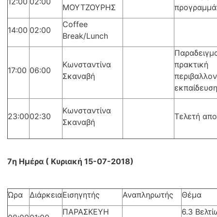
12:00
02:00
ΜΟΥΤΖΟΥΡΗΣ
προγραμμά
Coffee
14:00
02:00
Break/Lunch
Παραδειγμα
Κωνσταντίνα
πρακτική
17:00
06:00
Σκαναβή
περιβαλλον
εκπαίδευσης
Κωνσταντίνα
23:00
02:30
Τελετή απ
Σκαναβή
7η Ημέρα ( Κυριακή 15-07-2018)
Ώρα
Διάρκεια
Εισηγητής
Αναπληρωτής
Θέμα
ΠΑΡΑΣΚΕΥΗ
6.3 Βελτ