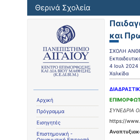
Παράκαμψη προς το κυρίως περιεχόμενο
Θερινά Σχολεία
Παιδαγ
και Πρ
ΣΧΟΛΗ ΑΝΘΡ
Εκπαιδευτικ
4 Ιουλ 2024
Χαλκίδα
ΔΙΑΔΡΑΣΤΙΚ
ΕΠΙΜΟΡΦΩΤ
Αρχική
ΣΥΝΕΔΡΙΑ 
Πρόγραμμα
https://www.
Εισηγητές
Αναπτυξιακά
Eπιστημονική -
Οργανωτική Επιτροπή