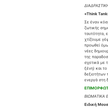
ΔΙΑΔΡΑΣΤΙΚ
«Think Tan
Σε έναν κόσ
ζωτικής σημ
ταυτότητα, 
χτίζουμε γέ
προωθεί όμως
νέες δημιου
της παραδοσι
σχετικά με 
ξένη) και τ
δεξιοτήτων 
ενεργά στη 
ΕΠΙΜΟΡΦΩΤΡ
ΒΙΩΜΑΤΙΚΑ 
Ειδική Μου