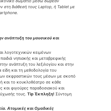
εικονικό δωμάτιο μέσω δωρεάν
ν στη διάθεσή τους Laptop
, ή Tablet
με
artphone.
την ανάπτυξη
του μουσικού και
και λογοτεχνικών κειμένων
παιδιά νηπιακής και μεταβρεφικής
στην ανάπτυξη του λεξιλογίου και στην
 είδη και τη μεθοδολογία του
 των εκφραστικών τους μέσων με σκοπό
κή και το κουκλοθέατρο σε κάθε
ας και φιγούρες παραδοσιακού και
ψύχωσής τους.
Tip
Έκπληξη!
Σύντομη
εία.
Ατομικές και Ομαδικές