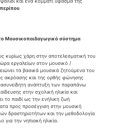
ψαλίδι και ένα κομμάτι ύφασμα της
 περίπου
 το Μουσικοπαιδαγωγικό σύστημα
ως κυρίως χάρη στην αποτελεσματική του
θώρα εργαλείων στον μουσικό /
ειώνει τα βασικά μουσικά ζητούμενα του
κής ακρόασης και της ορθής φώνησης
Η ασυνείδητη ανάπτυξη των παραπάνω
παίδευσης στην σχολική ηλικία και
ι το παιδί ως την ενήλικη ζωή
ματα προς προσέγγιση στην μουσική
κών δραστηριοτήτων και την μεθοδολογία
 για την νηπιακή ηλικία.