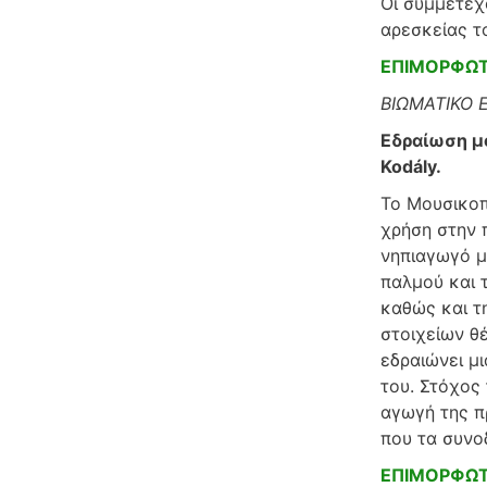
Οι συμμετέχ
αρεσκείας τ
ΕΠΙΜΟΡΦΩΤ
ΒΙΩΜΑΤΙΚΟ 
Εδραίωση μ
Kodály.
Το Μουσικοπ
χρήση στην 
νηπιαγωγό μ
παλμού και 
καθώς και τ
στοιχείων θέ
εδραιώνει μι
του. Στόχος
αγωγή της π
που τα συνοδ
ΕΠΙΜΟΡΦΩΤ