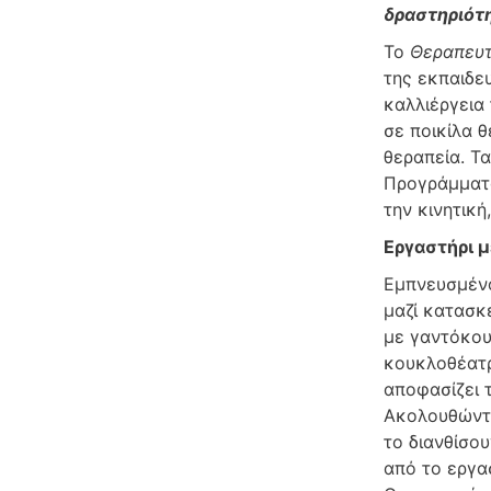
δραστηριότ
Το
Θεραπευτ
της εκπαιδε
καλλιέργεια
σε ποικίλα 
θεραπεία. Τ
Προγράμματο
την κινητική
Εργαστήρι με
Εμπνευσμένο
μαζί κατασκ
με γαντόκου
κουκλοθέατρ
αποφασίζει τ
Ακολουθώντα
το διανθίσου
από το εργασ