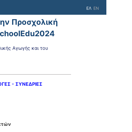
ΕΛ
EN
την Προσχολική
schoolEdu2024
κής Αγωγής και του
ΓΕΣ - ΣΥΝΕΔΡΙΕΣ
)
 ετών