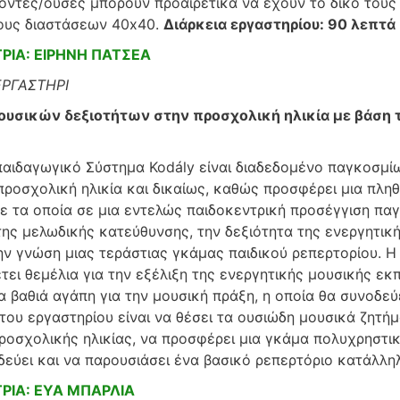
οντες/ουσες μπορούν προαιρετικά να έχουν το δικό τους 
ους διαστάσεων 40x40.
Διάρκεια εργαστηρίου: 90 λεπτά
ΡΙΑ: ΕΙΡΗΝΗ ΠΑΤΣΕΑ
ΕΡΓΑΣΤΗΡΙ
ουσικών δεξιοτήτων στην προσχολική ηλικία με βάση
αιδαγωγικό Σύστημα Kodály είναι διαδεδομένο παγκοσμί
προσχολική ηλικία και δικαίως, καθώς προσφέρει μια πλη
ε τα οποία σε μια εντελώς παιδοκεντρική προσέγγιση παγ
της μελωδικής κατεύθυνσης, την δεξιότητα της ενεργητι
ην γνώση μιας τεράστιας γκάμας παιδικού ρεπερτορίου. 
τει θεμέλια για την εξέλιξη της ενεργητικής μουσικής εκ
α βαθιά αγάπη για την μουσική πράξη, η οποία θα συνοδεύε
 του εργαστηρίου είναι να θέσει τα ουσιώδη μουσικά ζητή
ροσχολικής ηλικίας, να προσφέρει μια γκάμα πολυχρηστι
εύει και να παρουσιάσει ένα βασικό ρεπερτόριο κατάλληλο
ΡΙΑ: ΕΥΑ ΜΠΑΡΛΙΑ