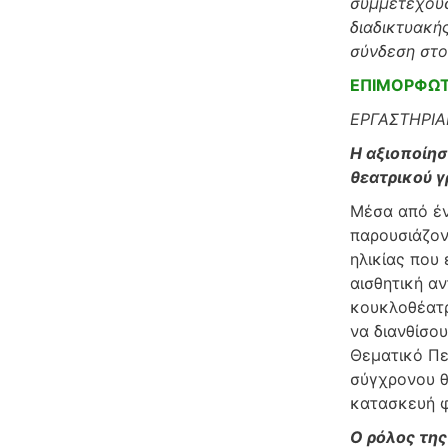
συμμετέχουσ
διαδικτυακή
σύνδεση στο
ΕΠΙΜΟΡΦΩΤΡ
ΕΡΓΑΣΤΗΡΙΑ
Η αξιοποίησ
θεατρικού 
Μέσα από έν
παρουσιάζον
ηλικίας που 
αισθητική α
κουκλοθέατρ
να διανθίσο
Θεματικό Πε
σύγχρονου θ
κατασκευή φ
Ο ρόλος τη