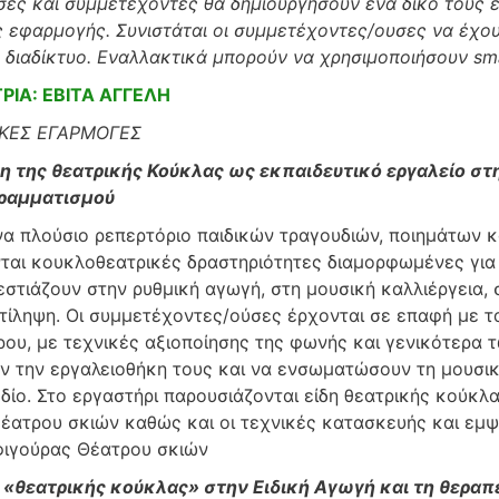
ες και συμμετέχοντες θα δημιουργήσουν ένα δικό τους 
ς εφαρμογής. Συνιστάται οι συμμετέχοντες/ουσες να έχου
 διαδίκτυο. Εναλλακτικά μπορούν να χρησιμοποιήσουν sm
ΙΑ: ΕΒΙΤΑ ΑΓΓΕΛΗ
ΚΕΣ ΕΓΑΡΜΟΓΕΣ
η της θεατρικής Κούκλας
ως εκπαιδευτικό εργαλείο σ
γραμματισμού
α πλούσιο ρεπερτόριο παιδικών τραγουδιών, ποιημάτων 
ται κουκλοθεατρικές δραστηριότητες διαμορφωμένες για 
εστιάζουν στην ρυθμική αγωγή, στη μουσική καλλιέργεια, 
ντίληψη. Οι συμμετέχοντες/ούσες έρχονται σε επαφή με τα
ου, με τεχνικές αξιοποίησης της φωνής και γενικότερα
υν την εργαλειοθήκη τους και να ενσωματώσουν τη μουσι
δίο. Στο εργαστήρι παρουσιάζονται είδη θεατρικής κούκλ
έατρου σκιών καθώς και οι τεχνικές κατασκευής και εμ
ιγούρας Θέατρου σκιών
ς «θεατρικής κούκλας»
στην Ειδική Αγωγή και τη θεραπ