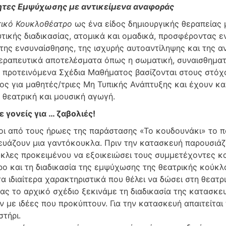
ητες Εμψύχωσης με αντικείμενα αναφοράς
ικό Κουκλοθέατρο
ως ένα είδος δημιουργικής θεραπείας 
υτικής διαδικασίας, ατομικά και ομαδικά, προσφέροντας 
 της ενσυναίσθησης, της ισχυρής αυτοαντίληψης και της α
θεραπευτικά αποτελέσματα όπως η σωματική, συναισθηματ
α προτεινόμενα Σχέδια Μαθήματος βασίζονται στους στόχου
ς για μαθητές/τριες Μη Τυπικής Ανάπτυξης και έχουν κ
, θεατρική και μουσική αγωγή.
 γονείς για … ζαβολιές!
ι από τους ήρωες της παράστασης «Το κουδουνάκι» το παι
ευάζουν μια γαντόκουκλα. Πριν την κατασκευή παρουσιάζ
κλες προκειμένου να εξοικειώσει τους συμμετέχοντες κα
ο και τη διαδικασία της εμψύχωσης της θεατρικής κούκλα
α ιδιαίτερα χαρακτηριστικά που θέλει να δώσει στη θεατρ
ς το αρχικό σχέδιο ξεκινάμε τη διαδικασία της κατασκευή
ν με ιδέες που προκύπτουν. Για την κατασκευή απαιτείται
τήρι.