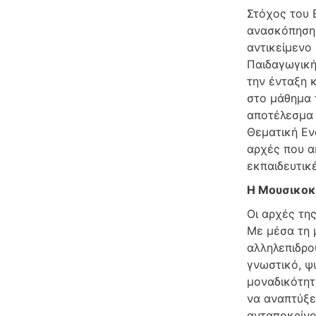
Στόχος του Ε
ανασκόπηση 
αντικείμενο 
Παιδαγωγική
την ένταξη 
στο μάθημα τ
αποτέλεσμα 
Θεματική Εν
αρχές που α
εκπαιδευτικ
Η Μουσικοκι
Οι αρχές της
Με μέσα τη μ
αλληλεπιδρο
γνωστικό, ψ
μοναδικότητα
να αναπτύξει
ανταποκρίνο