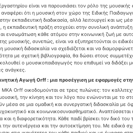
ργαστηρίου είναι να παρουσιάσει τον ρόλο της μουσικής 
αναφέρει ότι η μουσική στον χώρο της Ειδικής Παιδαγωγ
στην εκπαιδευτική διαδικασία, αλλά λειτουργεί και ως μέσ
, η εκπαιδευτική πράξη στοχεύει στην συνολική ανάπτυ
και ενσωμάτωση κάθε ατόμου στην κοινωνική ζωή με αυτον
ης μουσικής, συνεπώς, είναι να εξυπηρετούνται οι ειδικ
η μουσική διδασκαλία να σχεδιάζεται και να διαμορφώνετ
ότητα με σχετική βιβλιογραφία, θα δώσει στους συμμετέχ
κολουθεί ο μουσικοπαιδαγωγός που επιθυμεί να διδάξει μ
ές ανάγκες.
νητική Αγωγή Orff : μια προσέγγιση με εφαρμογές στη
 ΜΚΑ Orff οικοδομούνται σε τρεις πυλώνες: τον καλλιτεχ
ουσική, την κίνηση και τον λόγο που ενώνονται με το στ
ύν μέσα σε μια ομαδική και συνεργατική διδασκαλία με ό
υχοκινητικό και κοινωνικοσυναισθηματικό. Αναπτύσσεται η
 και η διαφορετικότητα. Κάθε παιδί βρίσκει τον δικό του
 την αυτενέργεια και την αυτοεκτίμηση του. Με ειδικά σ
νται στις ικανότητες του κάθε παιδιού και με έμφαση στ