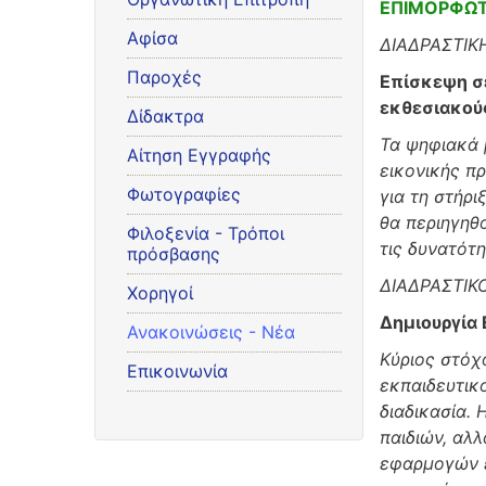
ΕΠΙΜΟΡΦΩΤ
Αφίσα
ΔΙΑΔΡΑΣΤΙΚ
Παροχές
Επίσκεψη σ
εκθεσιακού
Δίδακτρα
Τα ψηφιακά 
Αίτηση Εγγραφής
εικονικής π
Φωτογραφίες
για τη στήρ
θα περιηγηθ
Φιλοξενία - Τρόποι
τις δυνατότ
πρόσβασης
ΔΙΑΔΡΑΣΤΙΚ
Χορηγοί
Δημιουργία 
Ανακοινώσεις - Νέα
Κύριος στόχ
Επικοινωνία
εκπαιδευτικ
διαδικασία. 
παιδιών, αλλ
εφαρμογών ε