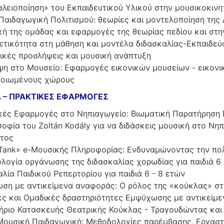
αλειοποίηση» του Εκπαιδευτικού Υλικού στην μουσικοκιν
 Παιδαγωγική Πολιτισμού: θεωρίες και μοντελοποίηση της 
κή της ομάδας και εφαρμογές της θεωρίας πεδίου και στη
ετικότητα στη μάθηση και μοντέλα διδασκαλίας-Εκπαιδεύ
ικές προσλήψεις και μουσική ανάπτυξη
ψη στο Μουσείο: Εφαρμογές εικονικών μουσείων - εικον
οιωμένους χώρους
 – ΠΡΑΚΤIΚΕΣ ΕΦΑΡΜΟΓΕΣ
κές Εφαρμογές στο Νηπιαγωγείο: Βιωματική Παρατήρηση
οφία του Zoltán Kodály για να διδάσκεις μουσική στο Νη
τος
 Tank» e-Μουσικής Πληροφορίας: Ενδυναμώνοντας την πολ
λογία οργάνωσης της διδασκαλίας χορωδίας για παιδιά 6 
λία Παιδικού Ρεπερτορίου για παιδιά 6 - 8 ετών
ση με αντικείμενα αναφοράς: Ο ρόλος της «κούκλας» στη
ές και Ομαδικές δραστηριότητες Εμψύχωσης με αντικείμε
ήριο Κατασκευής Θεατρικής Κούκλας - Τραγουδώντας και
 Μουσική Παιδαγωγική: Μεθοδολογίες παρέμβασης. Εργασ