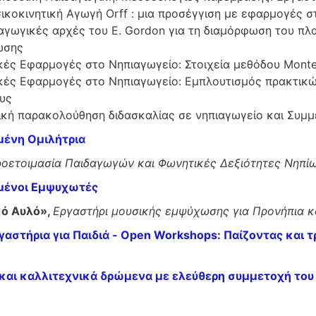
κοκινητική Αγωγή Orff : μια προσέγγιση με εφαρμογές σ
αγωγικές αρχές του E. Gordon για τη διαμόρφωση του πλα
ωσης
κές Εφαρμογές στο Νηπιαγωγείο: Στοιχεία μεθόδου Monte
κές Εφαρμογές στο Νηπιαγωγείο: Εμπλουτισμός πρακτικώ
υς
ική παρακολούθηση διδασκαλίας σε νηπιαγωγείο και Συμ
ένη Ομιλήτρια
οετοιμασία Παιδαγωγών και Φωνητικές Δεξιότητες Νηπί
μένοι Εμψυχωτές
κό Αυλό»,
Εργαστήρι μουσικής εμψύχωσης για Προνήπια κ
γαστήρια για Παιδιά - Open Workshops: Παίζοντας και 
και καλλιτεχνικά δρώμενα με ελεύθερη συμμετοχή του 