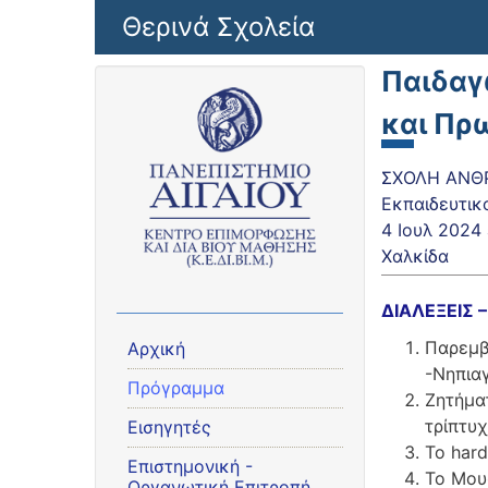
Παράκαμψη προς το κυρίως περιεχόμενο
Θερινά Σχολεία
Παιδαγ
και Πρ
ΣΧΟΛΗ ΑΝΘΡ
Εκπαιδευτικ
4 Ιουλ 2024
Χαλκίδα
ΔΙΑΛΕΞΕΙΣ 
Παρεμβ
Αρχική
-Νηπια
Πρόγραμμα
Ζητήματ
τρίπτυ
Εισηγητές
Το har
Eπιστημονική -
Το Μου
Οργανωτική Επιτροπή