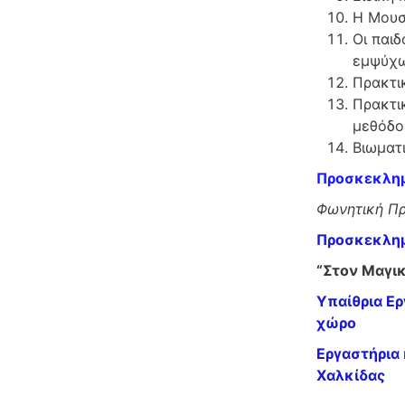
Η Μουσι
Οι παιδ
εμψύχ
Πρακτι
Πρακτι
μεθόδο
Βιωματ
Προσκεκλημ
Φωνητική Πρ
Προσκεκλη
“Στον Μαγι
Υπαίθρια Ερ
χώρο
Εργαστήρια 
Χαλκίδας