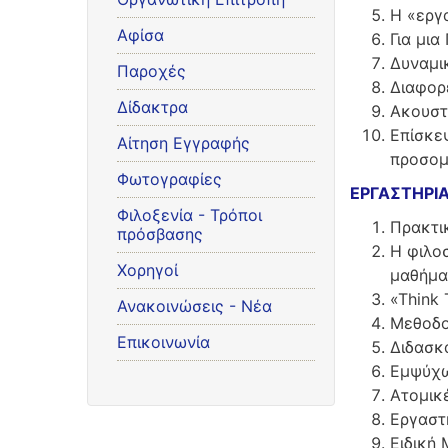
Η «εργ
Αφίσα
Για μια
Δυναμι
Παροχές
Διαφορ
Δίδακτρα
Ακουστ
Επίσκε
Αίτηση Εγγραφής
προσομ
Φωτογραφίες
ΕΡΓΑΣΤΗΡΙΑ
Φιλοξενία - Τρόποι
Πρακτι
πρόσβασης
H φιλοσ
Χορηγοί
μαθήμα
«Think
Ανακοινώσεις - Νέα
Μεθοδο
Επικοινωνία
Διδασκα
Εμψύχω
Ατομικ
Εργαστ
Ειδική