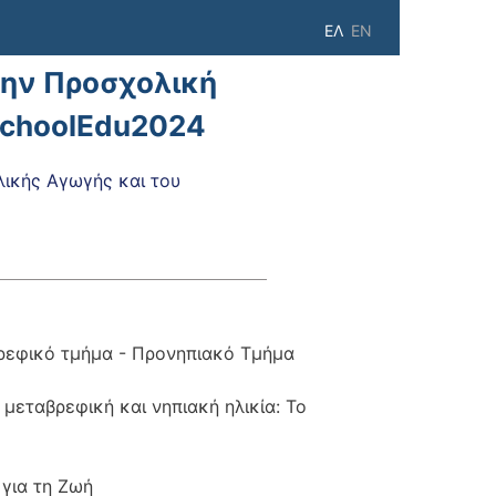
ΕΛ
EN
την Προσχολική
schoolEdu2024
κής Αγωγής και του
ρεφικό τμήμα - Προνηπιακό Τμήμα
μεταβρεφική και νηπιακή ηλικία: Το
για τη Ζωή