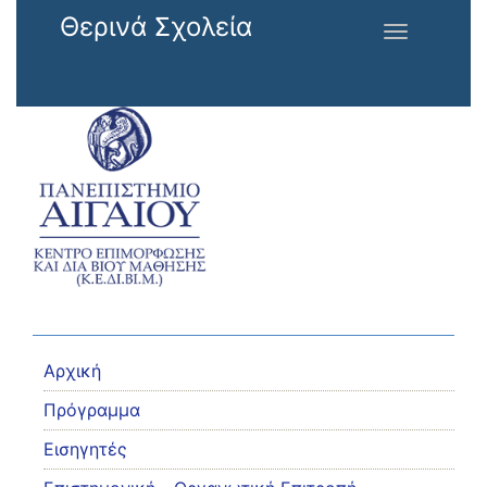
Παράκαμψη προς το κυρίως περιεχόμενο
Θερινά Σχολεία
Toggle
navigation
Αρχική
Πρόγραμμα
Εισηγητές