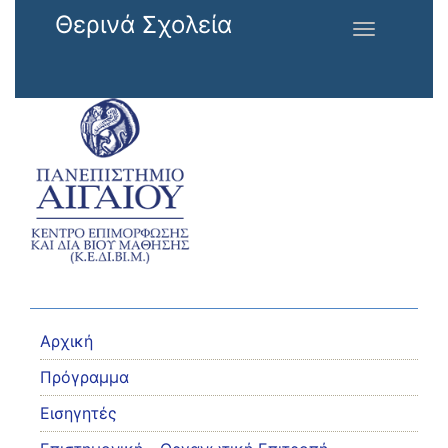
Παράκαμψη προς το κυρίως περιεχόμενο
Θερινά Σχολεία
Toggle
navigation
Αρχική
Πρόγραμμα
Εισηγητές