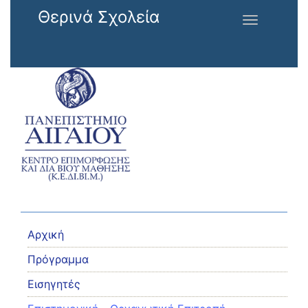
Παράκαμψη προς το κυρίως περιεχόμενο
Θερινά Σχολεία
Toggle
navigation
Αρχική
Πρόγραμμα
Εισηγητές