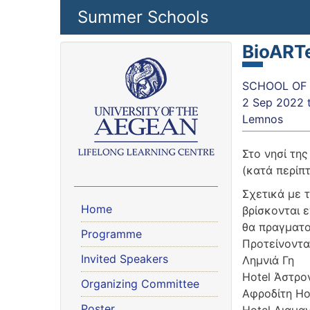
Skip to main content
Summer Schools
BioART
SCHOOL OF T
2 Sep 2022
Lemnos
Στο νησί της
(κατά περίπτ
Σχετικά με 
Home
βρίσκονται 
θα πραγματο
Programme
Προτείνονται
Invited Speakers
Λημνιά Γη
Hotel Άστρο
Organizing Committee
Αφροδίτη Ho
Poster