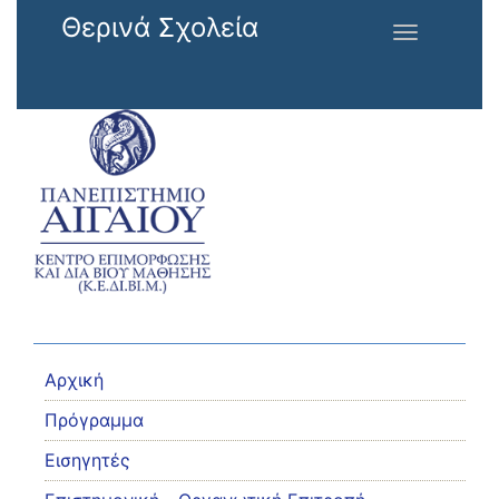
Παράκαμψη προς το κυρίως περιεχόμενο
Θερινά Σχολεία
Toggle
navigation
Αρχική
Πρόγραμμα
Εισηγητές