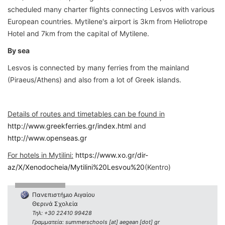
scheduled many charter flights connecting Lesvos with various
European countries. Mytilene's airport is 3km from Heliotrope
Hotel and 7km from the capital of Mytilene.
By sea
Lesvos is connected by many ferries from the mainland
(Piraeus/Athens) and also from a lot of Greek islands.
Details of routes and timetables can be found in
http://www.greekferries.gr/index.html
and
http://www.openseas.gr
For hotels in Mytilini:
https://www.xo.gr/dir-
az/X/Xenodocheia/Mytilini%20Lesvou%20
(Kentro)
Πανεπιστήμιο Αιγαίου
Θερινά Σχολεία
Τηλ: +30 22410 99428
Γραμματεία: summerschools [at] aegean [dot] gr