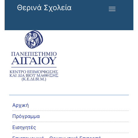
Παράκαμψη προς το κυρίως περιεχόμενο
Θερινά Σχολεία
Toggle
navigation
Αρχική
Πρόγραμμα
Εισηγητές