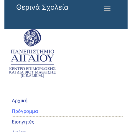
Παράκαμψη προς το κυρίως περιεχόμενο
Θερινά Σχολεία
Toggle
navigation
Αρχική
Πρόγραμμα
Εισηγητές