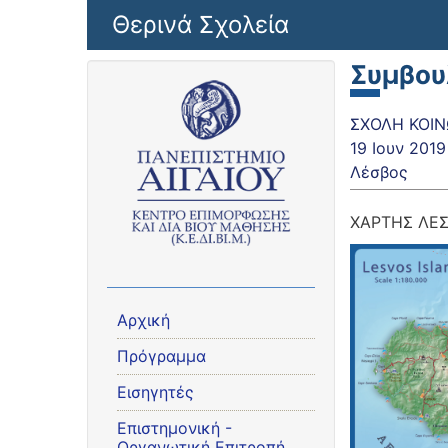
Παράκαμψη προς το κυρίως περιεχόμενο
Θερινά Σχολεία
Συμβου
ΣΧΟΛΗ ΚΟΙΝ
19 Ιουν 2019
Λέσβος
ΧΑΡΤΗΣ ΛΕ
Αρχική
Πρόγραμμα
Εισηγητές
Eπιστημονική -
Οργανωτική Επιτροπή