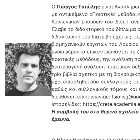
Ο
Γιώργος Τσιώλης
είναι Αναπληρω
με αντικείμενο «Ποιοτικές μέθοδοι
Κοινωνικών Σπουδών του ιδίου Πανεπ
Έλαβε το διδακτορικό του δίπλωμα 
διδακτορική του διατριβή έχει ως τί
βιομηχανικών εργατών του Λαυρίου. 
ενδιαφέροντα επικεντρώνονται σε ζ
ποιοτικές μεθόδους, την ανάλυση πο
δευτερογενή ανάλυση ποιοτικών δεδ
τρία βιβλία σχετικά με τη βιογραφι
έχει επιμεληθεί δύο συλλογικούς τόμ
καθώς και συλλογικούς τόμους και 
διεύθυνση επικοινωνίας:
tsiolisg@uo
Ιστοσελίδες:
https://crete.academia.
Η συμβολή του στο θερινό σχολείο
έρευνα.