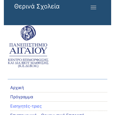
Παράκαμψη προς το κυρίως περιεχόμενο
Θερινά Σχολεία
Toggle
navigation
Αρχική
Πρόγραμμα
Εισηγητές-τριες