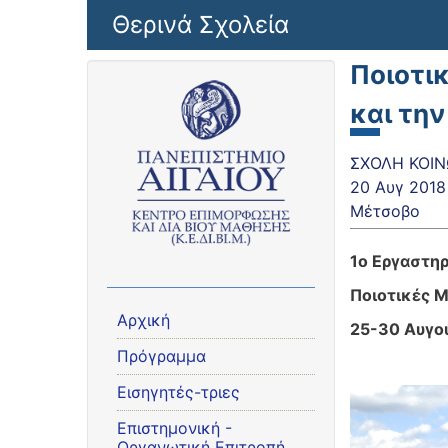
Παράκαμψη προς το κυρίως περιεχόμενο
Θερινά Σχολεία
Ποιοτι
και την
ΣΧΟΛΗ ΚΟΙΝ
20 Αυγ 2018
Μέτσοβο
1ο Εργαστηρ
Ποιοτικές 
Αρχική
25-30 Αυγο
Πρόγραμμα
Εισηγητές-τριες
Eπιστημονική -
Οργανωτική Επιτροπή