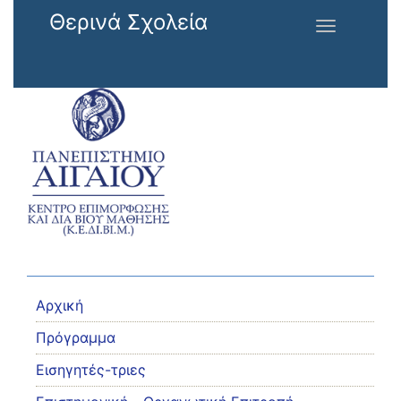
Παράκαμψη προς το κυρίως περιεχόμενο
Θερινά Σχολεία
Toggle
navigation
Αρχική
Πρόγραμμα
Εισηγητές-τριες