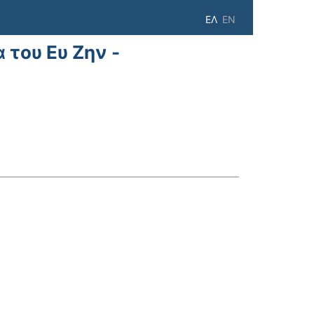
ΕΛ
EN
 του Ευ Ζην -