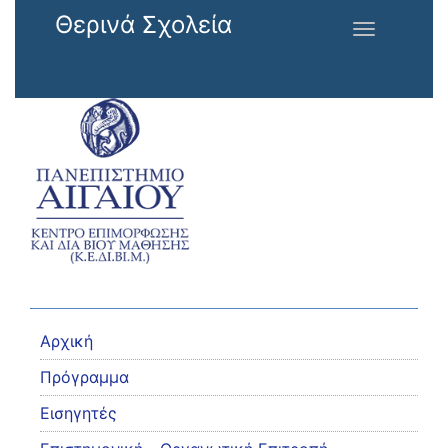
Παράκαμψη προς το κυρίως περιεχόμενο
Θερινά Σχολεία
Toggle
navigation
Αρχική
Πρόγραμμα
Εισηγητές