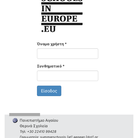
Όνομα χρήστη
*
Συνθηματικό
*
Είσοδος
Πανεπιστήμιο Αιγαίου
Θερινά Σχολεία
Τηλ: +30 22410 99428
Γραμματεία: summerschools [at] aegean [dot] gr