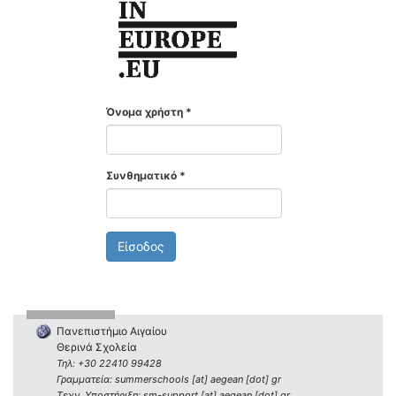
Όνομα χρήστη
*
Συνθηματικό
*
Είσοδος
Πανεπιστήμιο Αιγαίου
Θερινά Σχολεία
Τηλ: +30 22410 99428
Γραμματεία: summerschools [at] aegean [dot] gr
Τεχν. Υποστήριξη: sm-support [at] aegean [dot] gr