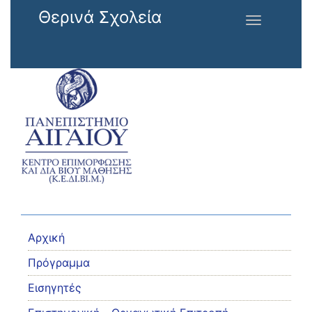
Παράκαμψη προς το κυρίως περιεχόμενο
Θερινά Σχολεία
Toggle
navigation
Αρχική
Πρόγραμμα
Εισηγητές