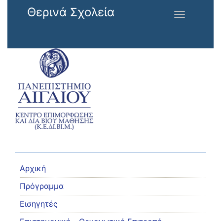
Παράκαμψη προς το κυρίως περιεχόμενο
Θερινά Σχολεία
Toggle
navigation
Αρχική
Πρόγραμμα
Εισηγητές