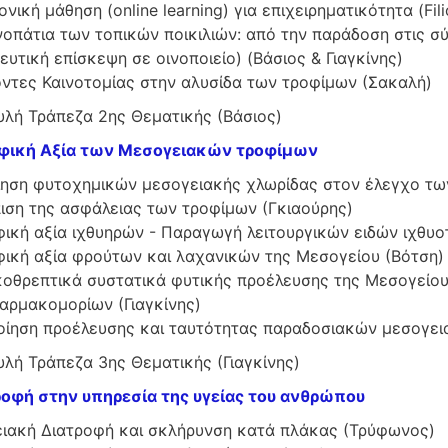
νική μάθηση (online learning) για επιχειρηματικότητα (Fili
οπάτια των τοπικών ποικιλιών: από την παράδοση στις σ
ευτική επίσκεψη σε οινοποιείο) (Βάσιος & Γιαγκίνης)
ντες Καινοτομίας στην αλυσίδα των τροφίμων (Σακαλή)
υλή Τράπεζα 2ης Θεματικής (Βάσιος)
οφική Αξία των Μεσογειακών τροφίμων
ίηση φυτοχημικών μεσογειακής χλωρίδας στον έλεγχο των
ιση της ασφάλειας των τροφίμων (Γκιαούρης)
φική αξία ιχθυηρών - Παραγωγή λειτουργικών ειδών ιχθυ
φική αξία φρούτων και λαχανικών της Μεσογείου (Βότση)
οθρεπτικά συστατικά φυτικής προέλευσης της Μεσογείου:
αρμακομορίων (Γιαγκίνης)
οίηση προέλευσης και ταυτότητας παραδοσιακών μεσογει
λή Τράπεζα 3ης Θεματικής (Γιαγκίνης)
ροφή στην υπηρεσία της υγείας του ανθρώπου
ιακή Διατροφή και σκλήρυνση κατά πλάκας (Τρύφωνος)