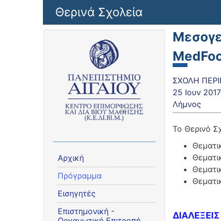
Παράκαμψη προς το κυρίως περιεχόμενο
Θερινά Σχολεία
Μεσογε
MedFo
ΣΧΟΛΗ ΠΕΡΙ
25 Ιουν 2017
Λήμνος
Το Θερινό Σ
Θεματικ
Θεματικ
Αρχική
Θεματι
Πρόγραμμα
Θεματι
Εισηγητές
Eπιστημονική -
ΔΙΑΛΕΞΕΙΣ
Οργανωτική Επιτροπή