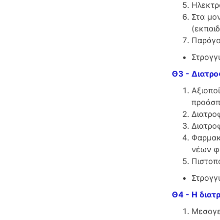
Ηλεκτρο
Στα μον
(εκπαιδ
Παράγο
Στρογγ
Θ3 - Διατρ
Αξιοπο
προάσπ
Διατρο
Διατρο
Φαρμακ
νέων φ
Πιστοπ
Στρογγυ
Θ4 - Η διατ
Μεσογε