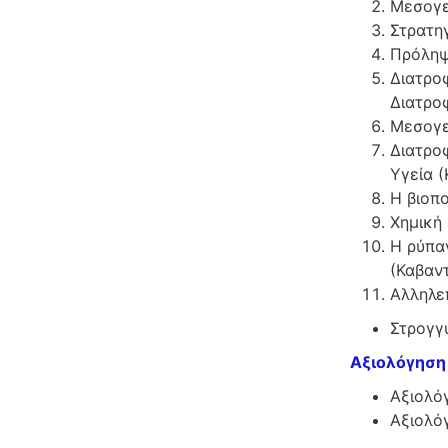
Μεσογε
Στρατηγ
Πρόληψ
Διατρο
Διατροφ
Μεσογε
Διατροφ
Υγεία 
Η βιοπο
Χημική 
Η ρύπα
(Καβαν
Αλληλε
Στρογγυ
Αξιολόγηση
Αξιολόγ
Αξιολό