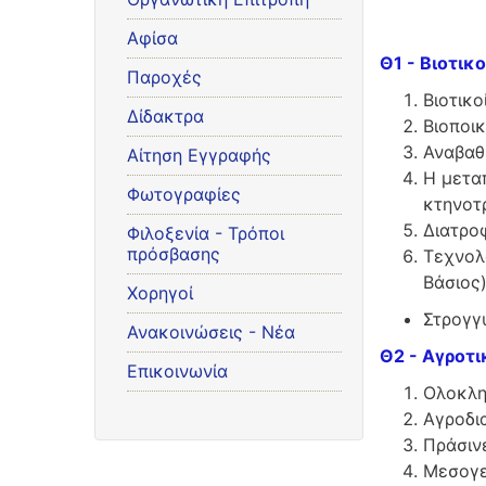
Αφίσα
Θ1 - Βιοτικο
Παροχές
Βιοτικο
Δίδακτρα
Βιοποι
Αναβαθμ
Αίτηση Εγγραφής
Η μετα
Φωτογραφίες
κτηνοτ
Διατροφ
Φιλοξενία - Τρόποι
πρόσβασης
Τεχνολο
Βάσιος
Χορηγοί
Στρογγ
Ανακοινώσεις - Νέα
Θ2 - Αγροτι
Επικοινωνία
Ολοκλη
Αγροδι
Πράσινε
Μεσογε