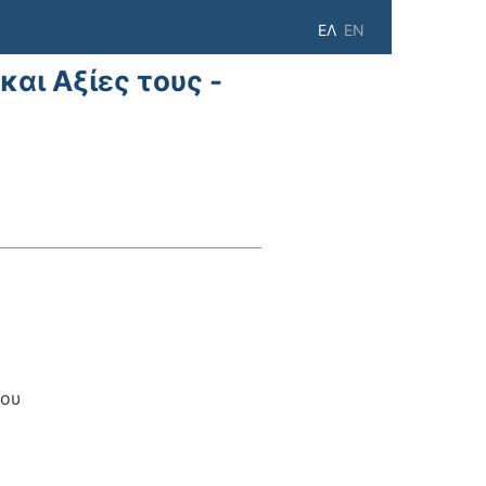
ΕΛ
EN
αι Αξίες τους -
που