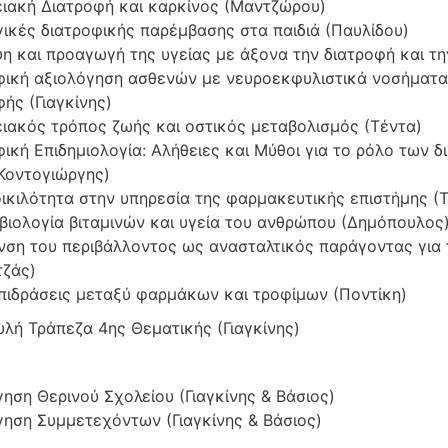
ιακή Διατροφή και καρκίνος (Μαντζώρου)
ικές διατροφικής παρέμβασης στα παιδιά (Παυλίδου)
η και προαγωγή της υγείας με άξονα την διατροφή και τη
φική αξιολόγηση ασθενών με νευροεκφυλιστικά νοσήματα
ής (Γιαγκίνης)
ιακός τρόπος ζωής και οστικός μεταβολισμός (Τέντα)
ική Επιδημιολογία: Αλήθειες και Μύθοι για το ρόλο των 
(Κοντογιώργης)
ικιλότητα στην υπηρεσία της φαρμακευτικής επιστήμης (
βιολογία βιταμινών και υγεία του ανθρώπου (Δημόπουλος
νση του περιβάλλοντος ως ανασταλτικός παράγοντας για 
τζάς)
πιδράσεις μεταξύ φαρμάκων και τροφίμων (Ποντίκη)
λή Τράπεζα 4ης Θεματικής (Γιαγκίνης)
ηση Θερινού Σχολείου (Γιαγκίνης & Βάσιος)
γηση Συμμετεχόντων (Γιαγκίνης & Βάσιος)