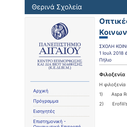
Παράκαμψη προς το κυρίως περιεχόμενο
Θερινά Σχολεία
Οπτικέ
Κοινων
ΣΧΟΛΗ ΚΟΙΝ
1 Ιουλ 2018
Πήλιο
Φιλοξενία
Η φιλοξενία
Αρχική
1) Aspa R
Πρόγραμμα
2) Erofili’
Εισηγητές
Eπιστημονική -
Οργανωτική Επιτροπή