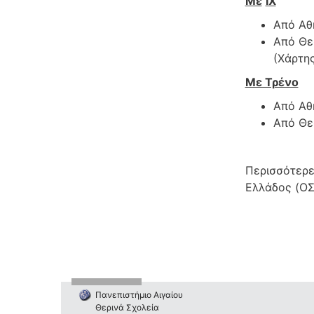
Με
ΙΧ
Από Αθ
Από Θε
(Χάρτης
Με Τρένο
Από Αθ
Από Θε
Περισσότερε
Ελλάδος (OΣ
Πανεπιστήμιο Αιγαίου
Θερινά Σχολεία