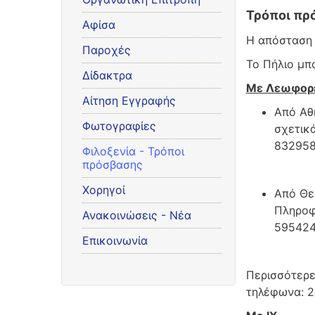
Τρόποι πρό
Αφίσα
H απόσταση 
Παροχές
Το Πήλιο μπ
Δίδακτρα
Με Λεωφορεί
Αίτηση Εγγραφής
Από Αθ
Φωτογραφίες
σχετικ
832958
Φιλοξενία - Τρόποι
πρόσβασης
Χορηγοί
Από Θεσ
Πληροφ
Ανακοινώσεις - Νέα
595424
Επικοινωνία
Περισσότερε
τηλέφωνα: 2