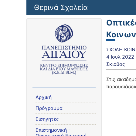
Παράκαμψη προς το κυρίως περιεχόμενο
Θερινά Σχολεία
Οπτικέ
Κοινων
ΣΧΟΛΗ ΚΟΙΝ
4 Ιουλ 2022
Σκιάθος
Στις ακαδημα
παρουσιάσει
Αρχική
Πρόγραμμα
Εισηγητές
Eπιστημονική -
Οργανωτική Επιτροπή