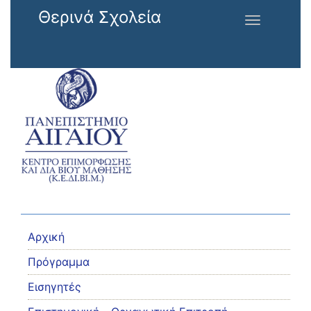
Παράκαμψη προς το κυρίως περιεχόμενο
Θερινά Σχολεία
Toggle
navigation
Αρχική
Πρόγραμμα
Εισηγητές